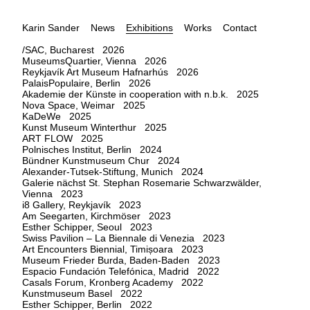
Karin Sander
News
Exhibitions
Works
Contact
/SAC, Bucharest 2026
MuseumsQuartier, Vienna 2026
Reykjavík Art Museum Hafnarhús 2026
PalaisPopulaire, Berlin 2026
Akademie der Künste in cooperation with n.b.k. 2025
Nova Space, Weimar 2025
KaDeWe 2025
Kunst Museum Winterthur 2025
ART FLOW 2025
Polnisches Institut, Berlin 2024
Bündner Kunstmuseum Chur 2024
Alexander-Tutsek-Stiftung, Munich 2024
Galerie nächst St. Stephan Rosemarie Schwarzwälder,
Vienna 2023
i8 Gallery, Reykjavík 2023
Am Seegarten, Kirchmöser 2023
Esther Schipper, Seoul 2023
Swiss Pavilion – La Biennale di Venezia 2023
Art Encounters Biennial, Timișoara 2023
Museum Frieder Burda, Baden-Baden 2023
Espacio Fundación Telefónica, Madrid 2022
Casals Forum, Kronberg Academy 2022
Kunstmuseum Basel 2022
Esther Schipper, Berlin 2022