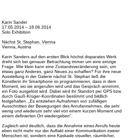
Karin Sander
17.05.2014 – 18.06.2014
Solo Exhibition
Nächst St. Stephan, Vienna
Vienna, Austria
Karin Sanders auf den ersten Blick höchst disparates Werk
dreht sich bei genauer Betrachtung immer um eine einzige
Frage: Wie klein kann eine Zustandsveränderung sein, um
etwas ganz Anderes, ganz Neues zu schaffen? Für ihre neue
Ausstellung in der Galerie nächst St. Stephan ließ die
Künstlerin ihr Smartphone so programmieren, dass in dem
Moment, wo sie angerufen wird und das Gespräch annimmt,
ein Foto ausgelöst wird. Dabei wird ihr Standort per GPS bzw.
durch Gauß-Krüger-Koordinaten bestimmt und bildlich
festgehalten. „Es entstehen Aufnahmen von zufälligen
Ausschnitten der Bewegungen des Anrufannehmes, die sehr
wenig und wiederum sehr viel von einem kurzen Moment und
einem definierten Ort wiedergeben“.
Zugleich wird deutlich, dass die Annahme eines Anrufs heute
eben nicht mehr nur der Auftakt einer Kommunikation zweier
Menschen ist, sondern eine Kaskade visueller, räumlicher,