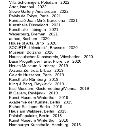
Villa Schöningen, Potsdam 2022
Arter, Istanbul 2022
Slewe Gallery, Amsterdam 2022
Palais de Tokyo, Paris 2021
Fundació Joan Miró, Barcelona 2021
Kunsthalle Düsseldorf 2021
Kunsthalle Tübingen 2021
Weserburg, Bremen 2021
adhoc, Bochum 2020
House of Arts, Brno 2020
SOCIÉTÉ d'électricité, Brussels 2020
Museion, Bolzano 2020
Naussauischer Kunstverein, Wiesbaden 2020
Base Progetti per l´arte, Florence 2020
Neues Museum Nürnberg 2019
Akzuna Zentroa, Bilbao 2019
Galerie Hussenot, Paris 2019
Kunsthalle Nürnberg 2019
Kling & Bang, Reykjavík 2019
Essl Museum, Klosterneuburg/Vienna 2019
i8 Gallery, Reykjavík 2019
Kunst Museum Winterthur 2019
Akademie der Künste, Berlin 2019
Esther Schipper, Berlin 2019
Haus am Waldsee, Berlin 2019
PalaisPopulaire, Berlin 2018
Kunst Museum Winterthur 2018
Hamburger Kunsthalle, Hamburg 2018