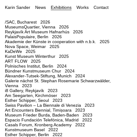
Karin Sander
News
Exhibitions
Works
Contact
/SAC, Bucharest 2026
MuseumsQuartier, Vienna 2026
Reykjavík Art Museum Hafnarhús 2026
PalaisPopulaire, Berlin 2026
Akademie der Künste in cooperation with n.b.k. 2025
Nova Space, Weimar 2025
KaDeWe 2025
Kunst Museum Winterthur 2025
ART FLOW 2025
Polnisches Institut, Berlin 2024
Bündner Kunstmuseum Chur 2024
Alexander-Tutsek-Stiftung, Munich 2024
Galerie nächst St. Stephan Rosemarie Schwarzwälder,
Vienna 2023
i8 Gallery, Reykjavík 2023
Am Seegarten, Kirchmöser 2023
Esther Schipper, Seoul 2023
Swiss Pavilion – La Biennale di Venezia 2023
Art Encounters Biennial, Timișoara 2023
Museum Frieder Burda, Baden-Baden 2023
Espacio Fundación Telefónica, Madrid 2022
Casals Forum, Kronberg Academy 2022
Kunstmuseum Basel 2022
Esther Schipper, Berlin 2022