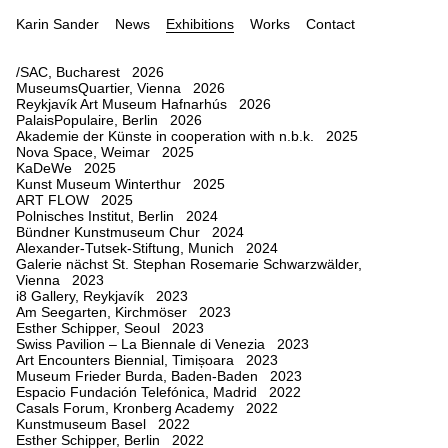
Karin Sander
News
Exhibitions
Works
Contact
/SAC, Bucharest 2026
MuseumsQuartier, Vienna 2026
Reykjavík Art Museum Hafnarhús 2026
PalaisPopulaire, Berlin 2026
Akademie der Künste in cooperation with n.b.k. 2025
Nova Space, Weimar 2025
KaDeWe 2025
Kunst Museum Winterthur 2025
ART FLOW 2025
Polnisches Institut, Berlin 2024
Bündner Kunstmuseum Chur 2024
Alexander-Tutsek-Stiftung, Munich 2024
Galerie nächst St. Stephan Rosemarie Schwarzwälder,
Vienna 2023
i8 Gallery, Reykjavík 2023
Am Seegarten, Kirchmöser 2023
Esther Schipper, Seoul 2023
Swiss Pavilion – La Biennale di Venezia 2023
Art Encounters Biennial, Timișoara 2023
Museum Frieder Burda, Baden-Baden 2023
Espacio Fundación Telefónica, Madrid 2022
Casals Forum, Kronberg Academy 2022
Kunstmuseum Basel 2022
Esther Schipper, Berlin 2022