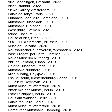
Villa Schöningen, Potsdam 2022
Arter, Istanbul 2022
Slewe Gallery, Amsterdam 2022
Palais de Tokyo, Paris 2021
Fundació Joan Miró, Barcelona 2021
Kunsthalle Düsseldorf 2021
Kunsthalle Tübingen 2021
Weserburg, Bremen 2021
adhoc, Bochum 2020
House of Arts, Brno 2020
SOCIÉTÉ d'électricité, Brussels 2020
Museion, Bolzano 2020
Naussauischer Kunstverein, Wiesbaden 2020
Base Progetti per l´arte, Florence 2020
Neues Museum Nürnberg 2019
Akzuna Zentroa, Bilbao 2019
Galerie Hussenot, Paris 2019
Kunsthalle Nürnberg 2019
Kling & Bang, Reykjavík 2019
Essl Museum, Klosterneuburg/Vienna 2019
i8 Gallery, Reykjavík 2019
Kunst Museum Winterthur 2019
Akademie der Künste, Berlin 2019
Esther Schipper, Berlin 2019
Haus am Waldsee, Berlin 2019
PalaisPopulaire, Berlin 2018
Kunst Museum Winterthur 2018
Hamburger Kunsthalle, Hamburg 2018