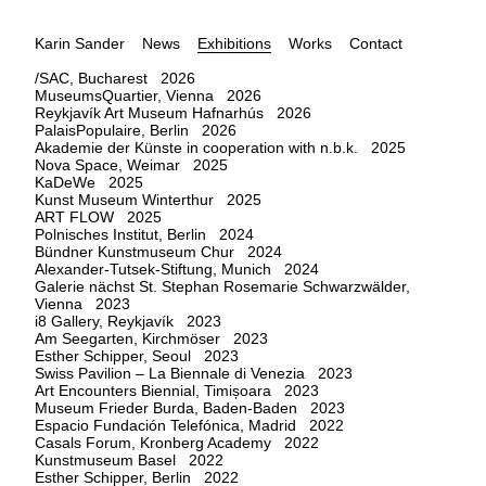
Karin Sander
News
Exhibitions
Works
Contact
/SAC, Bucharest 2026
MuseumsQuartier, Vienna 2026
Reykjavík Art Museum Hafnarhús 2026
PalaisPopulaire, Berlin 2026
Akademie der Künste in cooperation with n.b.k. 2025
Nova Space, Weimar 2025
KaDeWe 2025
Kunst Museum Winterthur 2025
ART FLOW 2025
Polnisches Institut, Berlin 2024
Bündner Kunstmuseum Chur 2024
Alexander-Tutsek-Stiftung, Munich 2024
Galerie nächst St. Stephan Rosemarie Schwarzwälder,
Vienna 2023
i8 Gallery, Reykjavík 2023
Am Seegarten, Kirchmöser 2023
Esther Schipper, Seoul 2023
Swiss Pavilion – La Biennale di Venezia 2023
Art Encounters Biennial, Timișoara 2023
Museum Frieder Burda, Baden-Baden 2023
Espacio Fundación Telefónica, Madrid 2022
Casals Forum, Kronberg Academy 2022
Kunstmuseum Basel 2022
Esther Schipper, Berlin 2022